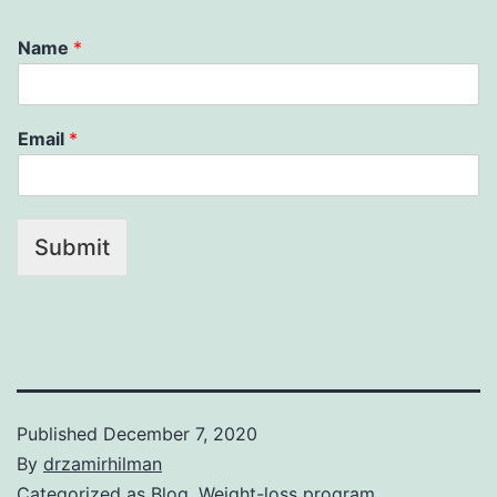
Name
*
Email
*
Submit
Published
December 7, 2020
By
drzamirhilman
Categorized as
Blog
,
Weight-loss program