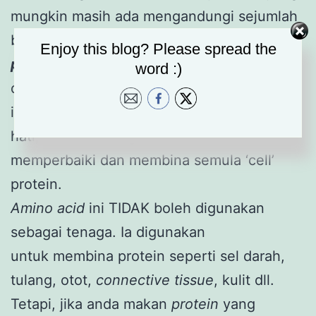
mungkin masih ada mengandungi sejumlah
besar protein, lemak, dan serat.
Dietary
Enjoy this blog? Please spread the
protein
terdiri daripada komponen yang
word :)
disebut
amino acid
dan semasa pencernaan
ia dipecah menjadi ‘amino acid’ kecil ke
hati, di mana ia digunakan untuk
memperbaiki dan membina semula ‘cell’
protein.
Amino acid
ini TIDAK boleh digunakan
sebagai tenaga. Ia digunakan
untuk membina protein seperti sel darah,
tulang, otot,
connective tissue
, kulit dll.
Tetapi, jika anda makan
protein
yang