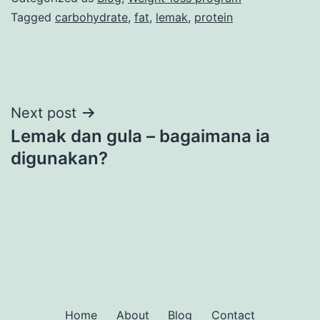
Tagged
carbohydrate
,
fat
,
lemak
,
protein
Post
Next post
Lemak dan gula – bagaimana ia
navigation
digunakan?
Home
About
Blog
Contact